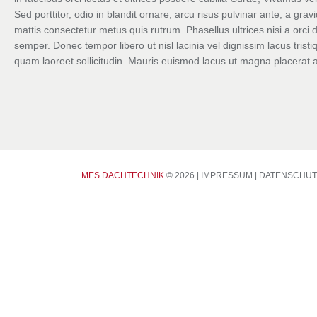
Sed porttitor, odio in blandit ornare, arcu risus pulvinar ante, a gra
mattis consectetur metus quis rutrum. Phasellus ultrices nisi a orci 
semper. Donec tempor libero ut nisl lacinia vel dignissim lacus trist
quam laoreet sollicitudin. Mauris euismod lacus ut magna placerat
CONTACTS
MES DACHTECHNIK
© 2026 |
IMPRESSUM
|
DATENSCHUT