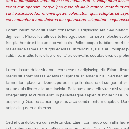
Sed ut perspiciatis unde omnis iste natus error sit voluptatem acc
totam rem aperiam, eaque ipsa quae ab illo inventore veritatis et qu
sunt explicabo. Nemo enim ipsam voluptatem quia voluptas sit aspern
consequuntur magni dolores eos qui ratione voluptatem sequi nesci
Lorem ipsum dolor sit amet, consectetur adipiscing elit. Sed blandit 
dignissim. Phasellus ultrices tellus eget ipsum ornare molestie scel
fringilla hendrerit lectus nec vehicula. Pellentesque habitant morbi t
malesuada fames ac turpis egestas. In faucibus, risus eu volutpat p
velit, nec mattis felis elit a eros. Cras convallis sodales orci, et pre
Lorem ipsum dolor sit amet, consectetur adipiscing elit. Etiam dic
metus sit amet massa egestas vulputate sit amet a nisi. Sed nec eni
fermentum placerat. Donec purus mi, pellentesque et congue at, susc
augue quis libero aliquam lacinia. Pellentesque a elit vitae nisl vulp
Integer aliquet cursus erat, in pellentesque sapien tristique vitae. In
adipiscing. Sed eu sapien egestas arcu condimentum dapibus. Done
adipiscing eget quis eros.
Sed id dui dolor, eu consectetur dui. Etiam commodo convallis laor
in faucibus orci luctus et ultrices posuere cubilia Curae; Vivamus v