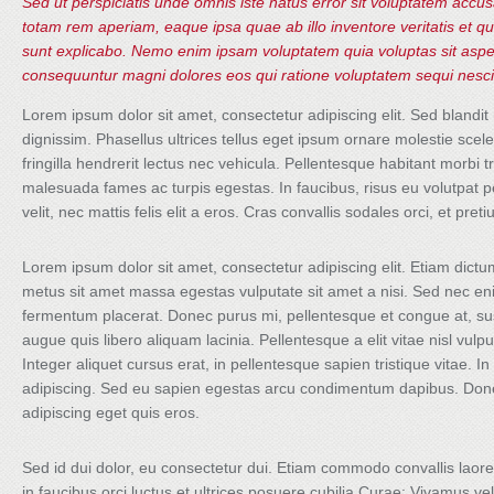
Sed ut perspiciatis unde omnis iste natus error sit voluptatem acc
totam rem aperiam, eaque ipsa quae ab illo inventore veritatis et qu
sunt explicabo. Nemo enim ipsam voluptatem quia voluptas sit aspern
consequuntur magni dolores eos qui ratione voluptatem sequi nesci
Lorem ipsum dolor sit amet, consectetur adipiscing elit. Sed blandit 
dignissim. Phasellus ultrices tellus eget ipsum ornare molestie scel
fringilla hendrerit lectus nec vehicula. Pellentesque habitant morbi t
malesuada fames ac turpis egestas. In faucibus, risus eu volutpat p
velit, nec mattis felis elit a eros. Cras convallis sodales orci, et pre
Lorem ipsum dolor sit amet, consectetur adipiscing elit. Etiam dic
metus sit amet massa egestas vulputate sit amet a nisi. Sed nec eni
fermentum placerat. Donec purus mi, pellentesque et congue at, susc
augue quis libero aliquam lacinia. Pellentesque a elit vitae nisl vulp
Integer aliquet cursus erat, in pellentesque sapien tristique vitae. In
adipiscing. Sed eu sapien egestas arcu condimentum dapibus. Done
adipiscing eget quis eros.
Sed id dui dolor, eu consectetur dui. Etiam commodo convallis laor
in faucibus orci luctus et ultrices posuere cubilia Curae; Vivamus v