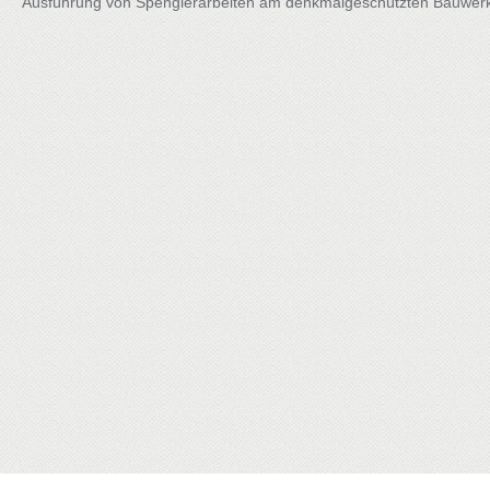
Ausführung von Spenglerarbeiten am denkmalgeschützten Bauwerk 